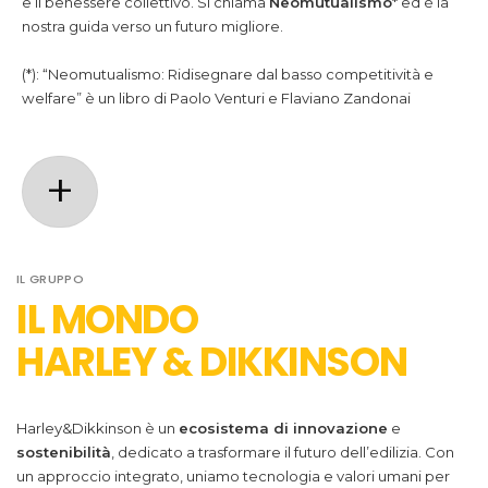
nostra guida verso un futuro migliore.
(*): “Neomutualismo: Ridisegnare dal basso competitività e
welfare” è un libro di Paolo Venturi e Flaviano Zandonai
+
IL GRUPPO
IL MONDO
GARANZIA
Assicuriamo la riqualificazione dei
HARLEY & DIKKINSON
condomini con garanzie ad hoc.
Harley&Dikkinson
è un
ecosistema di innovazione
e
sostenibilità
, dedicato a trasformare il futuro dell’edilizia. Con
un approccio integrato, uniamo tecnologia e valori umani per
guidare imprese e governi verso un domani più verde e