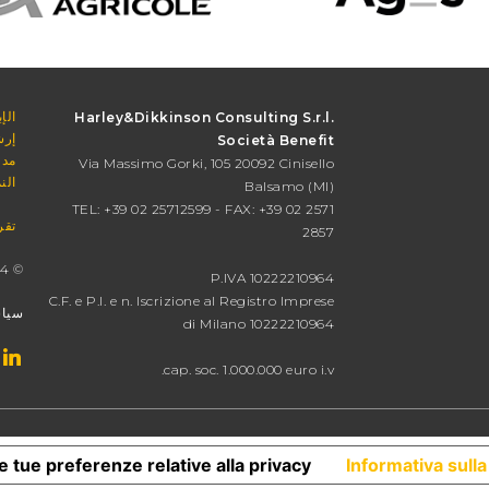
الإ
Harley&Dikkinson Consulting S.r.l.
إرش
Società Benefit
مدو
Via Massimo Gorki, 105 20092 Cinisello
النموذج
Balsamo (MI)
TEL: +39 02 25712599 - FAX: +39 02 2571
تقرير ا
2857
© 2024 Harley&Dikkinson
P.IVA 10222210964
C.F. e P.I. e n. Iscrizione al Registro Imprese
سياس
di Milano 10222210964
cap. soc. 1.000.000 euro i.v.
e tue preferenze relative alla privacy
Informativa sulla