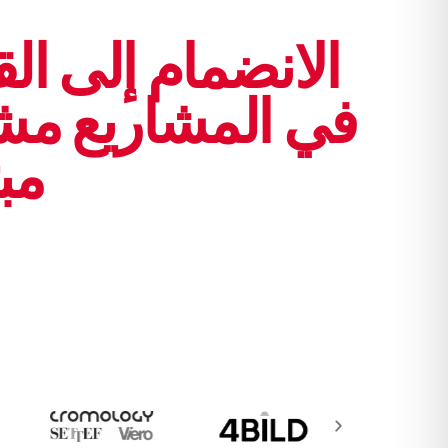
الانضمام إلى ال
في المشاريع مش
مب