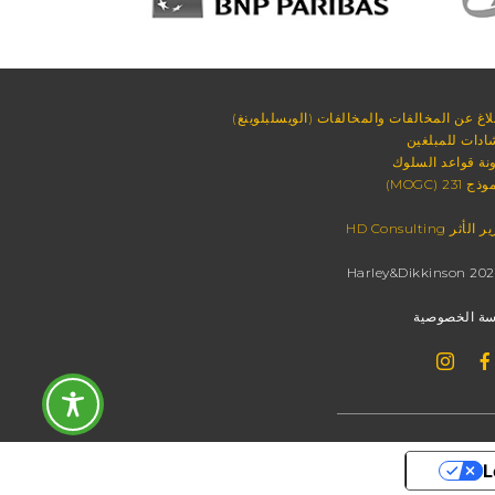
بلاغ عن المخالفات والمخالفات (الويسلبلوينغ)
ادات للمبلغين
نة قواعد السلوك
 231 (MOGC)
لأثر HD Consulting
ة الخصوصية
L