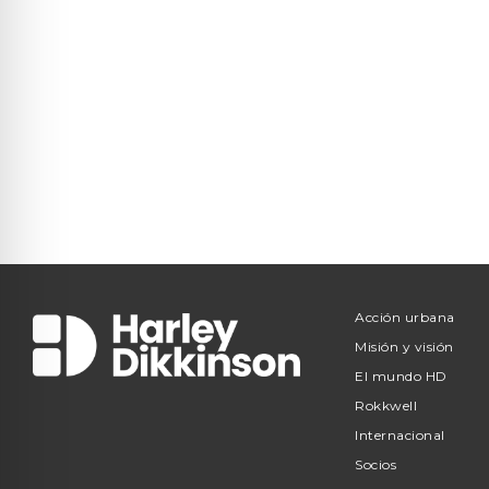
Acción urbana
Misión y visión
El mundo HD
Rokkwell
Internacional
Socios