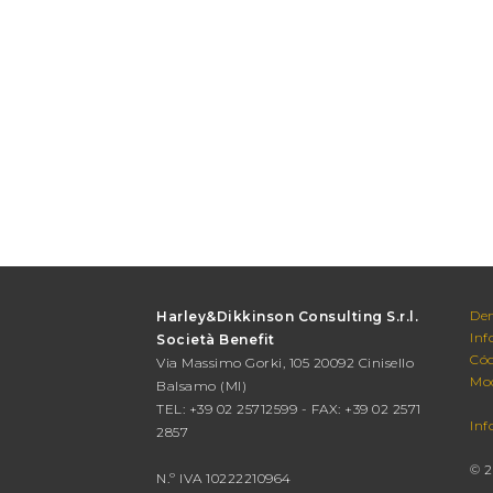
Den
Harley&Dikkinson Consulting S.r.l.
Inf
Società Benefit
Cód
Via Massimo Gorki, 105 20092 Cinisello
Mod
Balsamo (MI)
TEL: +39 02 25712599 - FAX: +39 02 2571
Inf
2857
© 2
N.º IVA 10222210964