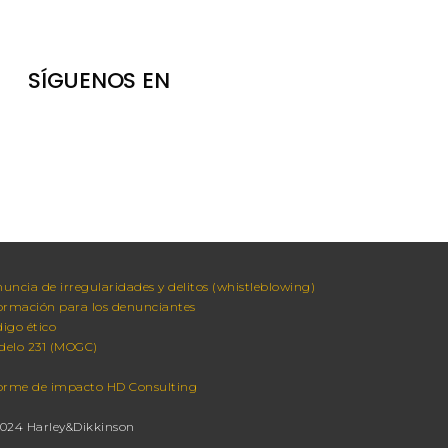
SÍGUENOS EN
uncia de irregularidades y delitos (whistleblowing)
ormación para los denunciantes
igo ético
elo 231 (MOGC)
orme de impacto HD Consulting
024 Harley&Dikkinson