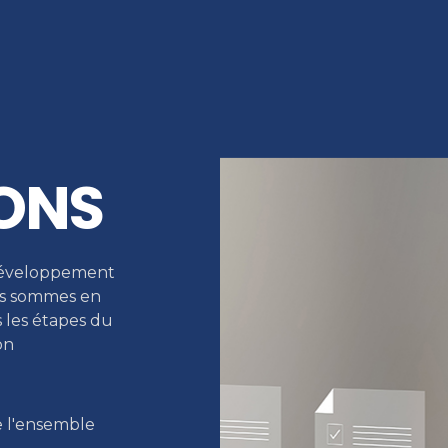
ONS
 développement
us sommes en
 les étapes du
on
e l'ensemble