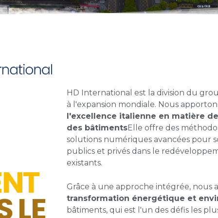
HD International est la division du gr
à l'expansion mondiale. Nous apportons
l'excellence italienne en matière d
des bâtiments
Elle offre des méthodol
solutions numériques avancées pour so
publics et privés dans le redéveloppem
existants.
ENT
Grâce à une approche intégrée, nous
S LE
transformation énergétique et env
bâtiments, qui est l'un des défis les p