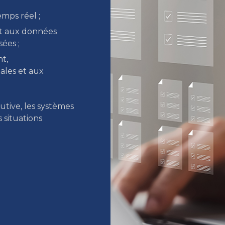
emps réel ;
nt aux données
sées ;
nt,
ales et aux
utive,
les systèmes
 situations