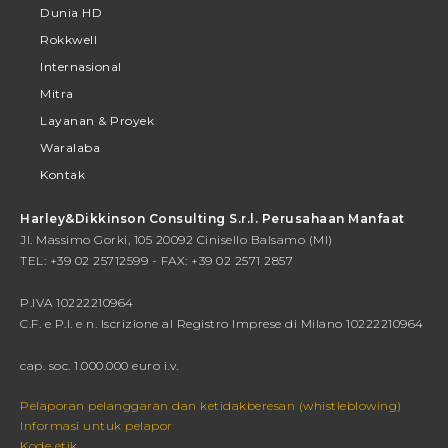
Dunia HD
Rokkwell
Internasional
Mitra
Layanan & Proyek
Waralaba
Kontak
Harley&Dikkinson Consulting S.r.l. Perusahaan Manfaat
Jl. Massimo Gorki, 105 20092 Cinisello Balsamo (MI)
TEL: +39 02 25712599 - FAX: +39 02 2571 2857
P.IVA 10222210964
C.F. e P.I. e n. Iscrizione al Registro Imprese di Milano 10222210964
cap. soc. 1.000.000 euro i.v.
Pelaporan pelanggaran dan ketidakberesan (whistleblowing)
Informasi untuk pelapor
Kode etik