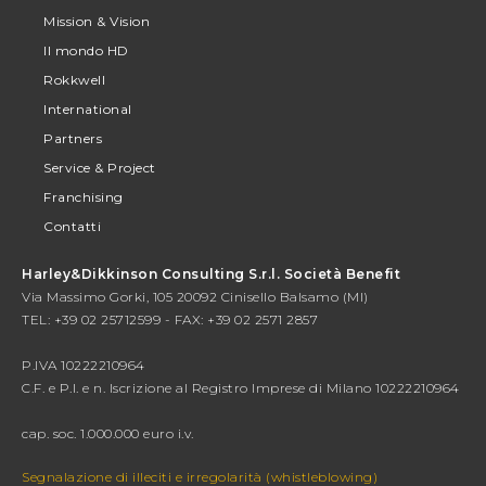
Mission & Vision
Il mondo HD
Rokkwell
International
Partners
Service & Project
Franchising
Contatti
Harley&Dikkinson Consulting S.r.l. Società Benefit
Via Massimo Gorki, 105 20092 Cinisello Balsamo (MI)
TEL: +39 02 25712599 - FAX: +39 02 2571 2857
P.IVA 10222210964
C.F. e P.I. e n. Iscrizione al Registro Imprese di Milano 10222210964
cap. soc. 1.000.000 euro i.v.
Segnalazione di illeciti e irregolarità (whistleblowing)