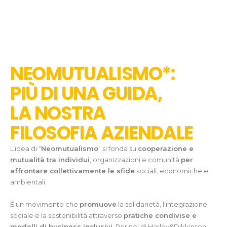
NEOMUTUALISMO*:
PIÙ DI UNA GUIDA,
LA NOSTRA
FILOSOFIA AZIENDALE
L’idea di “
Neomutualismo
” si fonda su
cooperazione e
mutualità tra individui
, organizzazioni e comunità
per
affrontare collettivamente le sfide
sociali, economiche e
ambientali.
È un movimento che
promuove
la solidarietà, l’integrazione
sociale e la sostenibilità attraverso
pratiche condivise e
modelli di business inclusivi
. Per noi di Harley&Dikkinson