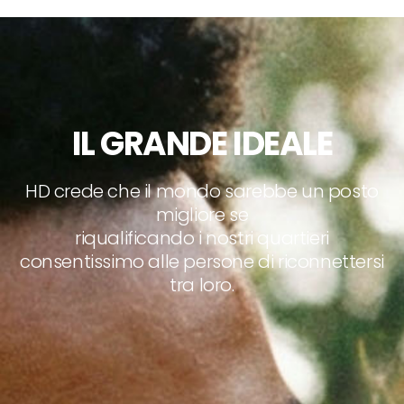
IL GRANDE IDEALE
HD crede che il mondo sarebbe un posto
migliore se
riqualificando i nostri quartieri
consentissimo alle persone di riconnettersi
tra loro.