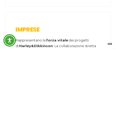
IMPRESE
Rappresentano la
forza vitale
dei progetti
di
Harley&Dikkinson
. La collaborazione stretta
con aziende di vari settori – primi fra tutti quelli
della filiera delle costruzioni e della
riqualificazione – mira a sviluppare soluzioni che
rispettino l’ambiente e promuovano una crescita
economica sostenibile.