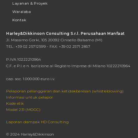
Layanan & Proyek
Waralaba
Kontak
Harley&Dikkinson Consulting S.r.l. Perusahaan Manfaat
Jl. Massimo Gorki, 105 20092 Cinisello Balsamo (MI)
TEL: +39 02 25712599 - FAX: +39 02 2571 2857
P.IVA 10222210964
C.F. e P.I. e n. Iscrizione al Registro Imprese di Milano 10222210964
cap. soc. 1.000.000 euro i.v.
Pelaporan pelanggaran dan ketidakberesan (whistleblowing)
Informasi untuk pelapor
Kode etik
Model 231 (MOGC)
Laporan dampak HD Consulting
© 2024 Harley&Dikkinson