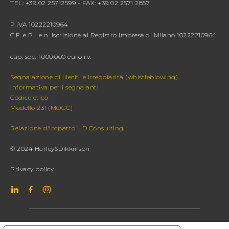
TEL: +39 02 25712599 - FAX: +39 02 2571 2857
P.IVA 10222210964
C.F. e P.I. e n. Iscrizione al Registro Imprese di Milano 10222210964
cap. soc. 1.000.000 euro i.v.
Segnalazione di illeciti e irregolarità (whistleblowing)
Informativa per i segnalanti
Codice etico
Modello 231 (MOGC)
Relazione d'impatto HD Consulting
© 2024 Harley&Dikkinson
Privacy policy