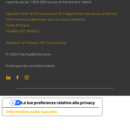
capital social 1 000 000 euros entièrement libéré
Signalement d'infractions et d'irrégularités (lanceurs d'alerte)
Informations destinées aux lanceurs d'alerte
Code éthique
Modèle 231 (MOGC)
Rapport d'impact HD Consulting
© 2024 Harley&Dikkinson
Politique de confidentialité
Le tue preferenze relative alla privacy
Informativa sulla raccolta