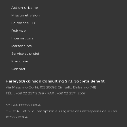
Action urbaine
Mission et vision
Le monde HD
Rokkwell
International
Partenaires
Service et projet
Franchise
Contact
Harley&Dikkinson Consulting S.r.l. Società Benefit
Via Massimo Gorki, 105 20092 Cinisello Balsamo (MI)
TÉL. : +39 02 25712599 - FAX : +39 02 2571 2857
N° TVA 10222210964
C.F. et P.I. et n° d'inscription au registre des entreprises de Milan
10222210964