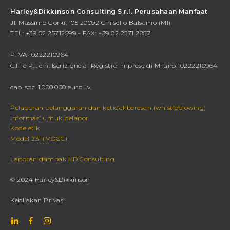
Harley&Dikkinson Consulting S.r.l. Perusahaan Manfaat
Jl. Massimo Gorki, 105 20092 Cinisello Balsamo (MI)
TEL: +39 02 25712599 - FAX: +39 02 2571 2857
P.IVA 10222210964
C.F. e P.I. e n. Iscrizione al Registro Imprese di Milano 10222210964
cap. soc. 1.000.000 euro i.v.
Pelaporan pelanggaran dan ketidakberesan (whistleblowing)
Informasi untuk pelapor
Kode etik
Model 231 (MOGC)
Laporan dampak HD Consulting
© 2024 Harley&Dikkinson
Kebijakan Privasi