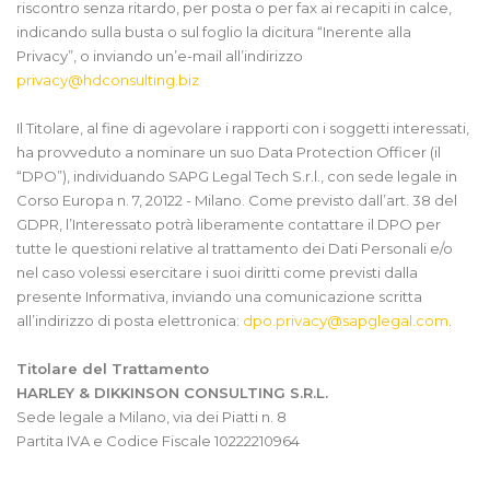
riscontro senza ritardo, per posta o per fax ai recapiti in calce,
indicando sulla busta o sul foglio la dicitura “Inerente alla
Privacy”, o inviando un’e-mail all’indirizzo
privacy@hdconsulting.biz
Il Titolare, al fine di agevolare i rapporti con i soggetti interessati,
ha provveduto a nominare un suo Data Protection Officer (il
“DPO”), individuando SAPG Legal Tech S.r.l., con sede legale in
Corso Europa n. 7, 20122 - Milano. Come previsto dall’art. 38 del
GDPR, l’Interessato potrà liberamente contattare il DPO per
tutte le questioni relative al trattamento dei Dati Personali e/o
nel caso volessi esercitare i suoi diritti come previsti dalla
presente Informativa, inviando una comunicazione scritta
all’indirizzo di posta elettronica:
dpo.privacy@sapglegal.com
.
Titolare del Trattamento
HARLEY & DIKKINSON CONSULTING S.R.L.
Sede legale a Milano, via dei Piatti n. 8
Partita IVA e Codice Fiscale 10222210964