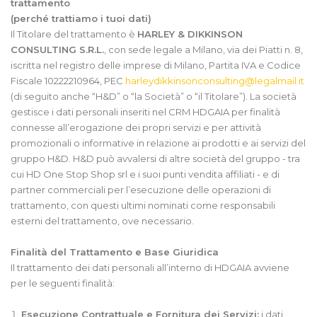
trattamento
(perché trattiamo i tuoi dati)
Il Titolare del trattamento è
HARLEY & DIKKINSON
CONSULTING S.R.L.
, con sede legale a Milano, via dei Piatti n. 8,
iscritta nel registro delle imprese di Milano, Partita IVA e Codice
Fiscale 10222210964, PEC
harleydikkinsonconsulting@legalmail.it
(di seguito anche “H&D” o “la Società” o “il Titolare”). La società
gestisce i dati personali inseriti nel CRM HDGAIA per finalità
connesse all’erogazione dei propri servizi e per attività
promozionali o informative in relazione ai prodotti e ai servizi del
gruppo H&D. H&D può avvalersi di altre società del gruppo - tra
cui HD One Stop Shop srl e i suoi punti vendita affiliati - e di
partner commerciali per l’esecuzione delle operazioni di
trattamento, con questi ultimi nominati come responsabili
esterni del trattamento, ove necessario.
Finalità del Trattamento e Base Giuridica
Il trattamento dei dati personali all’interno di HDGAIA avviene
per le seguenti finalità:
Esecuzione Contrattuale e Fornitura dei Servizi:
i dati