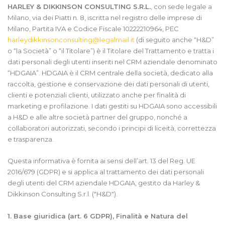
HARLEY & DIKKINSON CONSULTING S.R.L.
, con sede legale a
Milano, via dei Piatti n. 8, iscritta nel registro delle imprese di
Milano, Partita IVA e Codice Fiscale 10222210964, PEC
harleydikkinsonconsulting@legalmail.it
(di seguito anche “H&D”
o “la Società” o “il Titolare”) è il Titolare del Trattamento e tratta i
dati personali degli utenti inseriti nel CRM aziendale denominato
“HDGAIA”. HDGAIA è il CRM centrale della società, dedicato alla
raccolta, gestione e conservazione dei dati personali di utenti,
clienti e potenziali clienti, utilizzato anche per finalità di
marketing e profilazione. I dati gestiti su HDGAIA sono accessibili
a H&D e alle altre società partner del gruppo, nonché a
collaboratori autorizzati, secondo i principi di liceità, correttezza
e trasparenza.
Questa informativa è fornita ai sensi dell’art. 13 del Reg. UE
2016/679 (GDPR) e si applica al trattamento dei dati personali
degli utenti del CRM aziendale HDGAIA, gestito da Harley &
Dikkinson Consulting S.r.l. ("H&D").
1. Base giuridica (art. 6 GDPR), Finalità e Natura del